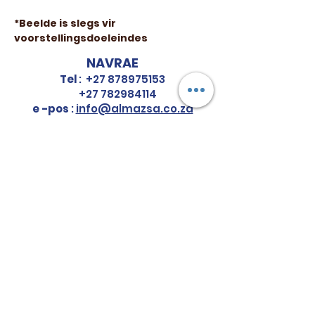
*Beelde is slegs vir
voorstellingsdoeleindes
NAVRAE
Tel
:
+27 878975153
+27 782984114
e -pos
:
info@almazsa.co.za
ALMAZ
AGRO SA
™
VOLG ONS
Do Not Sell My Personal Information