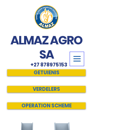
ALMAZ AGRO
SA
+27 878975153
GETUIENIS
VERDELERS
OPERATION SCHEME