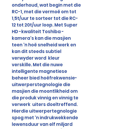
onderhoud, wat begin met die
RC-1, met die vermoë om tot
1,5t/uur te sorteer tot die RC-
12 tot 20t/uur loop. Met Super
HD -kwaliteit Toshiba -
kamera's kan die masjien
teen 'n hoë snelheid werk en
kan dit steeds subtiel
verwyder word
kleur
verskille. Met die nuwe
intelligente magnetiese
beheer bied hoëfrekwensie-
uitwerperstegnologie die
masjien die moontlikheid om
die produk vinnig en vinnig te
verwerk
uiters doeltreffend.
Hierdie uitwerpertegnologie
spog met 'n indrukwekkende
lewensduur van elf miljard