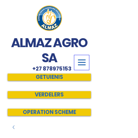
ALMAZ AGRO
SA
+27 878975153
GETUIENIS
VERDELERS
OPERATION SCHEME