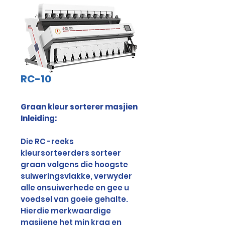
RC-10
Graan kleur sorterer masjien
Inleiding:
Die RC -reeks
kleursorteerders sorteer
graan volgens die hoogste
suiweringsvlakke, verwyder
alle onsuiwerhede en gee u
voedsel van goeie gehalte.
Hierdie merkwaardige
masjiene het min krag en