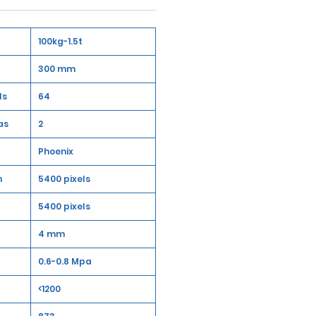
100kg-1.5t
300 mm
ls
64
as
2
Phoenix
n
5400 pixels
5400 pixels
4 mm
0.6-0.8 Mpa
<1200