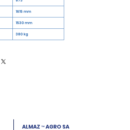
873
1615 mm
1530 mm
380 kg
ALMAZ
AGRO SA
™