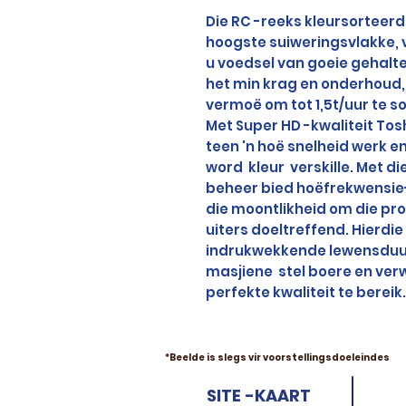
Die RC -reeks kleursorteerd
hoogste suiweringsvlakke, 
u voedsel van goeie gehalt
het min krag en onderhoud, 
vermoë om tot 1,5t/uur te so
Met Super HD -kwaliteit To
teen 'n hoë snelheid werk e
word
kleur
verskille. Met d
beheer bied hoëfrekwensie
die moontlikheid om die pro
uiters doeltreffend. Hierdi
indrukwekkende lewensduur 
masjiene
stel boere en ver
perfekte kwaliteit te bereik.
*Beelde is slegs vir voorstellingsdoeleindes
SITE -KAART