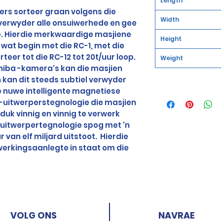
Length
ers sorteer graan volgens die
Width
verwyder alle onsuiwerhede en gee
e. Hierdie merkwaardige masjiene
Height
wat begin met die RC-1, met die
rteer tot die RC-12 tot 20t/uur loop.
Weight
shiba -kamera's kan die masjien
n kan dit steeds subtiel verwyder
ie nuwe intelligente magnetiese
-uitwerperstegnologie die masjien
duk vinnig en vinnig te verwerk
e uitwerpertegnologie spog met 'n
van elf miljard uitstoot.
Hierdie
werkingsaanlegte in staat om die
VOLG ONS
NAVRAE