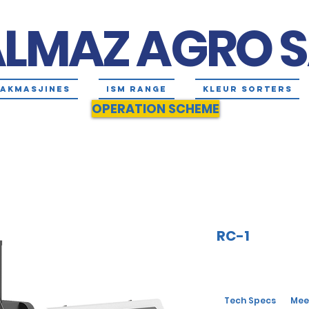
LMAZ AGRO 
AKMASJINES
ISM RANGE
KLEUR SORTERS
OPERATION SCHEME
RC-1
Tech Specs
Meer