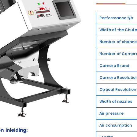
Performance t/h
Width of the Chute
Number of channe
Number of Camer
Camera Brand
Camera Resolutio
Optical Resolution
Width of nozzles
Air pressure
Air consumption
en
Inleiding: