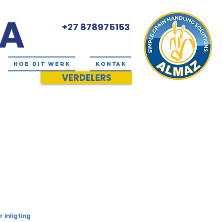
SA
+27 878975153
HOE DIT WERK
KONTAK
VERDELERS
 inligting