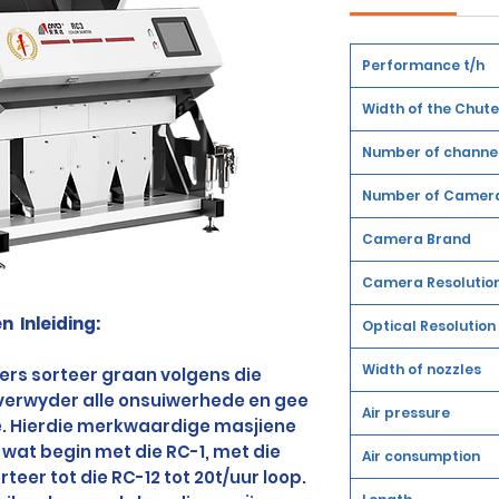
Performance t/h
Width of the Chute
Number of channe
Number of Camer
Camera Brand
Camera Resolutio
en
Inleiding:
Optical Resolution
Width of nozzles
ers sorteer graan volgens die
verwyder alle onsuiwerhede en gee
Air pressure
e. Hierdie merkwaardige masjiene
wat begin met die RC-1, met die
Air consumption
rteer tot die RC-12 tot 20t/uur loop.