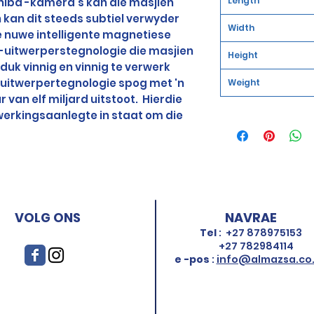
Length
shiba -kamera's kan die masjien
n kan dit steeds subtiel verwyder
Width
ie nuwe intelligente magnetiese
-uitwerperstegnologie die masjien
Height
duk vinnig en vinnig te verwerk
e uitwerpertegnologie spog met 'n
Weight
van elf miljard uitstoot.
Hierdie
werkingsaanlegte in staat om die
VOLG ONS
NAVRAE
Tel
:
+27 878975153
+27 782984114
e -pos
:
info@almazsa.co