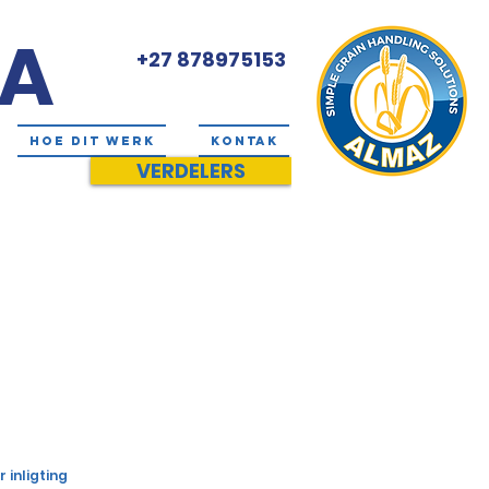
SA
+27 878975153
HOE DIT WERK
KONTAK
VERDELERS
 inligting