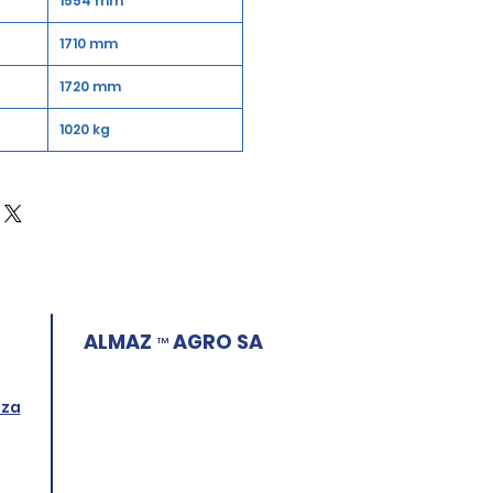
1554 mm
1710 mm
1720 mm
1020 kg
ALMAZ
AGRO SA
™
.za