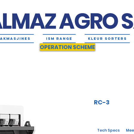
LMAZ AGRO 
AKMASJINES
ISM RANGE
KLEUR SORTERS
OPERATION SCHEME
RC-3
Tech Specs
Meer