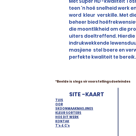
Met Super HD -kwaliteit To
teen 'n hoë snelheid werk e
word
kleur
verskille. Met d
beheer bied hoëfrekwensie
die moontlikheid om die pro
uiters doeltreffend. Hierdi
indrukwekkende lewensduur 
masjiene
stel boere en ver
perfekte kwaliteit te bereik.
*Beelde is slegs vir voorstellingsdoeleindes
SITE -KAART
TUIS
OOR
SKOONMAAKMASJINES
KLEUR SORTERS
HOE DIT WERK
KONTAK
T's & C's