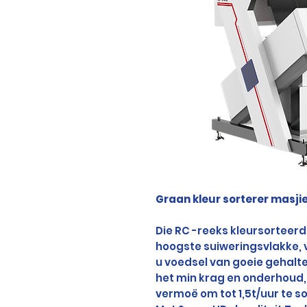
Graan kleur sorterer masji
Die RC -reeks kleursorteerd
hoogste suiweringsvlakke, 
u voedsel van goeie gehalt
het min krag en onderhoud, 
vermoë om tot 1,5t/uur te so