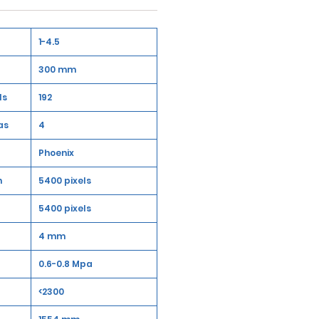
1-4.5
300 mm
ls
192
as
4
Phoenix
n
5400 pixels
5400 pixels
4 mm
0.6-0.8 Mpa
<2300